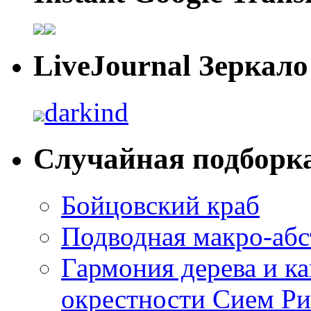
LiveJournal Зеркало
darkind
Случайная подборк
Бойцовский краб
Подводная макро-абс
Гармония дерева и к
окрестности Сием Р