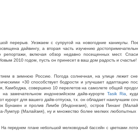
шой перерыв. Уезжаем с супругой на новогодние каникулы. По
освящена дайвингу, а вторая часть изучению достопримечательн
е репортажи, включая обзор недавно посещенных мест. Спас
вым 2010 годом, пусть он принесет в ваш дом радость и счастье!
тием в зимнюю Россию. Погода солнечная, на улице лежит сне
пическими +30 способствует бодрости и улучшает адаптацию по
ия, Камбоджа, совершено 10 перелетов на самолете общей продол
и на замечательном индонезийском дайв-курорте
Tasik Ria
, куд
 курорт для вашего дайв-отпуска, т.к. он обладает наилучшим соч
к Бунакен и пролив Лимбе (Индонезия), остров Пинанг (Малай
ла-Лумпур (Малайзия), ну и множество более мелких любопытных 
. На переднем плане небольшой мелководный бассейн с цветками лото