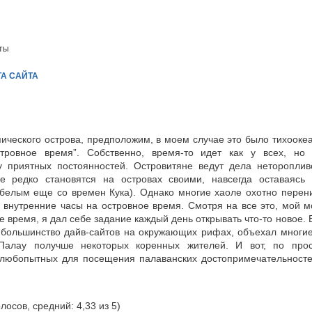
еты
ТА САЙТА
ического острова, предположим, в моем случае это было тихоокеа
тровное время”. Собственно, время-то идет как у всех, но 
 приятных постоянностей. Островитяне ведут дела неторопливо
е редко становятся на островах своими, навсегда оставаясь 
 белым еще со времен Кука). Однако многие хаоле охотно пере
 внутренние часы на островное время. Смотря на все это, мой 
 время, я дал себе задание каждый день открывать что-то новое. В
 большинство дайв-сайтов на окружающих рифах, объехал многие
Палау получше некоторых коренных жителей. И вот, по прос
 любопытных для посещения палаванских достопримечательност
олосов, средний: 4,33 из 5)