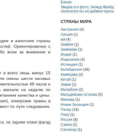
Башка
Увидев это фото, Зигмуд Фрейд
записался бы на дайвинг-курсы
СТРАНЫ МИРА
Австралия
(4)
Греция
(1)
жж
(4)
едем в азиатские страны
Замбия
(1)
остей. Ориентировочно с
Зимбабве
(1)
ибо всем за внимание и
Индия
(1)
Индонезия
(4)
Исландия
(1)
Калейдоскоп
(46)
г и всего лишь минус 15
Камбоджа
(2)
сле смены шести часовых
Китай
(1)
жительностью 48 часов и
Ливия
(1)
а заехали на неделю по
Малайзия
(2)
Мальдивские острова
(5)
етанием качества и цены.
Мексика
(1)
зия), кхмерские храмы в
Новая Зеландия
(1)
мест по пути следования.
Палау
(18)
Перу
(1)
Россия
(8)
са, на заднем плане фасад
Самоа
(1)
Сингапур
(1)