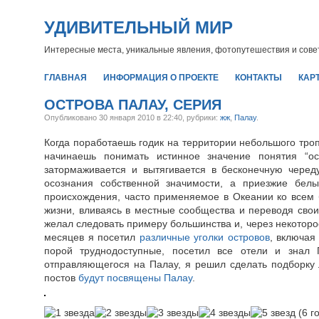
УДИВИТЕЛЬНЫЙ МИР
Интересные места, уникальные явления, фотопутешествия и сов
ГЛАВНАЯ
ИНФОРМАЦИЯ О ПРОЕКТЕ
КОНТАКТЫ
КАР
ОСТРОВА ПАЛАУ, СЕРИЯ
Опубликовано
30 января 2010 в 22:40,
рубрики:
жж
,
Палау
.
Когда поработаешь годик на территории небольшого троп
начинаешь понимать истинное значение понятия “ос
затормаживается и вытягивается в бесконечную череду
осознания собственной значимости, а приезжие белы
происхождения, часто применяемое в Океании ко всем
жизни, вливаясь в местные сообщества и переводя свои
желал следовать примеру большинства и, через некоторое
месяцев я посетил
различные уголки островов
, включая
порой труднодоступные, посетил все отели и знал 
отправляющегося на Палау, я решил сделать подборку
постов
будут посвящены Палау
.
(6 г