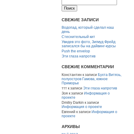
СВЕЖИЕ ЗАПИСИ
Водопад, который сделал наш
день
Стеснительный кит
Увидев это фото, Зигмуд Фрейд
записался бы на дайвинг-курсы
Push the envelop
Эти глаза напротив
СВЕЖИЕ КОММЕНТАРИИ
Константин
к записи
Бухта Витязь,
полуостров Гамова, южное
Приморье
ттт
к записи
Эти глаза напротив
Зоя
к записи
Информация о
проекте
Dmitry Darkin
к записи
Информация о проекте
Евгений
к записи
Информация о
проекте
АРХИВЫ