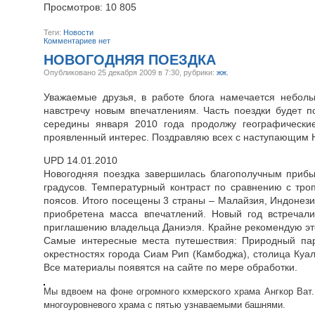
Просмотров: 10 805
Теги:
Новости
Комментариев нет
НОВОГОДНЯЯ ПОЕЗДКА
Опубликовано
25 декабря 2009 в 7:30,
рубрики:
жж
.
Уважаемые друзья, в работе блога намечается неболь
навстречу новым впечатлениям. Часть поездки будет п
середины января 2010 года продолжу географически
проявленный интерес. Поздравляю всех с наступающим Но
UPD 14.01.2010
Новогодняя поездка завершилась благополучным прибы
градусов. Температурный контраст по сравнению с тро
поясов. Итого посещены 3 страны – Малайзия, Индонез
приобретена масса впечатлений. Новый год встречал
приглашению владельца Даниэля. Крайне рекомендую этот
Самые интересные места путешествия: Природный пар
окрестностях города Сиам Рип (Камбоджа), столица Куа
Все материалы появятся на сайте по мере обработки.
Мы вдвоем на фоне огромного кхмерского храма Ангкор Ват
многоуровневого храма с пятью узнаваемыми башнями.