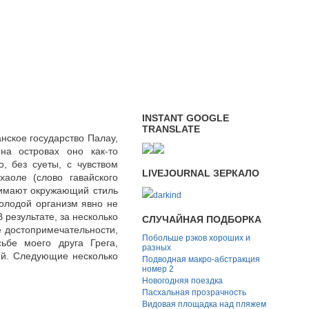
INSTANT GOOGLE
TRANSLATE
нское государство Палау,
на островах оно как-то
, без суеты, с чувством
LIVEJOURNAL ЗЕРКАЛО
хаоле (слово гавайского
нимают окружающий стиль
darkind
молодой организм явно не
 результате, за несколько
СЛУЧАЙНАЯ ПОДБОРКА
 достопримечательности,
Побольше рэков хороших и
ьбе моего друга Грега,
разных
ей. Следующие несколько
Подводная макро-абстракция
номер 2
Новогодняя поездка
Пасхальная прозрачность
Видовая площадка над пляжем