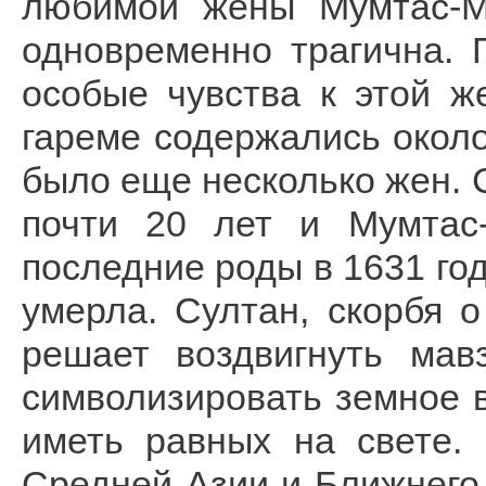
любимой жены Мумтас-М
одновременно трагична. 
особые чувства к этой ж
гареме содержались около
было еще несколько жен.
почти 20 лет и Мумтас
последние роды в 1631 го
умерла. Султан, скорбя 
решает воздвигнуть мав
символизировать земное 
иметь равных на свете.
Средней Азии и Ближнего