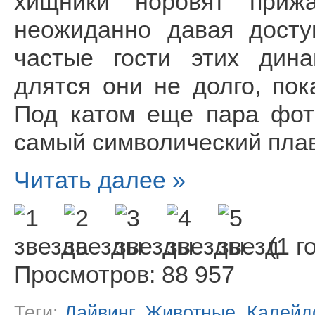
хищники норовят приж
неожиданно давая дост
частые гости этих дина
длятся они не долго, по
Под катом еще пара фот
самый символический плав
Читать далее »
(1 г
Просмотров: 88 957
Теги:
Дайвинг
,
Животные
,
Калейд