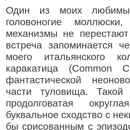
Один из моих любимых
головоногие моллюски
механизмы не перестают
встреча запоминается ч
моего итальянского ко
каракатица (Common Cut
фантастической неоново
части туловища. Такой
продолговатая округл
буквальное сходство с нек
бы срисованным с эпизодо