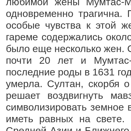
любимой жены Мумтас-М
одновременно трагична. 
особые чувства к этой ж
гареме содержались около
было еще несколько жен.
почти 20 лет и Мумтас
последние роды в 1631 го
умерла. Султан, скорбя 
решает воздвигнуть мав
символизировать земное 
иметь равных на свете.
Средней Азии и Ближнего