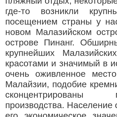
пляжный отдых, некоторые
где-то возникли круп
посещением страны у на
новом Малазийском остр
острове Пинанг. Обширн
крупнейших Малазийских
красотами и значимый в и
очень оживленное место
Малайзии, подобие кремн
сконцентрированы м
производства. Население о
его экономическое знач