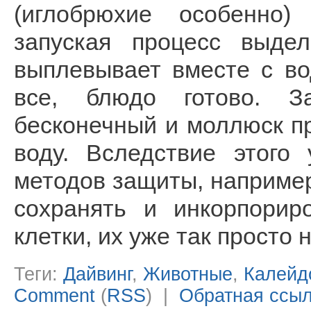
(иглобрюхие особенно)
запуская процесс выде
выплевывает вместе с во
все, блюдо готово. З
бесконечный и моллюск п
воду. Вследствие этого
методов защиты, например
сохранять и инкорпорир
клетки, их уже так просто
Теги:
Дайвинг
,
Животные
,
Калейд
Comment
(
RSS
) |
Обратная ссы