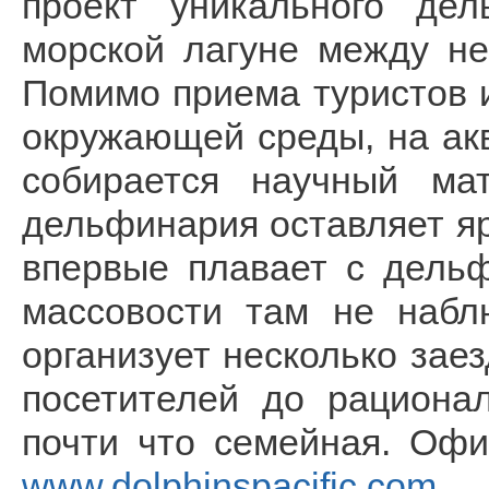
проект уникального дел
морской лагуне между н
Помимо приема туристов 
окружающей среды, на ак
собирается научный ма
дельфинария оставляет яр
впервые плавает с дельф
массовости там не набл
организует несколько зае
посетителей до рационал
почти что семейная. Оф
www.dolphinspacific.com