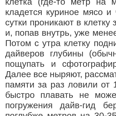
клетка (где-то метр на 
кладется куриное мясо и
сутки проникают в клетку
и, попав внутрь, уже мене
Потом с утра клетку подн
дайверов глубины (обыч
пощупать и сфотографир
Далее все ныряют, рассмат
памяти за раз ловили от 1
быстро плавать не може
погружения дайв-гид бе
поглубже метров на 30-35