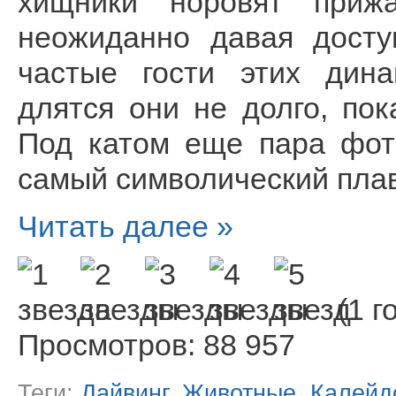
хищники норовят приж
неожиданно давая дост
частые гости этих дина
длятся они не долго, по
Под катом еще пара фот
самый символический плав
Читать далее »
(1 г
Просмотров: 88 957
Теги:
Дайвинг
,
Животные
,
Калейд