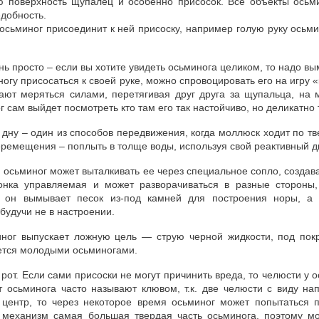
ю поверхность щупалец и особенно присосок. Все объекты осьм
едобность.
осьминог присоединит к ней присоску, например голую руку осьми
нь просто – если вы хотите увидеть осьминога целиком, то надо вы
гу присосаться к своей руке, можно спровоцировать его на игру «
нают меряться силами, перетягивая друг друга за щупальца, на
г сам выйдет посмотреть кто там его так настойчиво, но деликатно 
 дну – один из способов передвижения, когда моллюск ходит по тв
ремещения – поплыть в толще воды, используя свой реактивный д
, осьминог может выталкивать ее через специальное сопло, создав
ронка управляемая и может разворачиваться в разные стороны,
 он вымывает песок из-под камней для построения норы, а 
будучи не в настроении.
иног выпускает ложную цель — струю черной жидкости, под пок
уется молодыми осьминогами.
о рот. Если сами присоски не могут причинить вреда, то челюсти у
 осьминога часто называют клювом, т.к. две челюсти с виду на
 центр, то через некоторое время осьминог может попытаться п
й механизм самая большая твердая часть осьминога, поэтому м