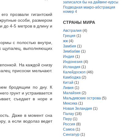
записался бы на дайвинг-курсы
Подводная макро-абстракция
номер 4
его прозвали гигантский
е крупные особи, размером
СТРАНЫ МИРА
и до 4-5 метров в длину и
Австралия
(4)
Греция
(1)
жж
(4)
формы с полостью внутри,
Замбия
(1)
ых щупалец, выполняющих
Зимбабве
(1)
Индия
(1)
Индонезия
(4)
епонкой. На каждой снизу
Исландия
(1)
алец присоски мельчают.
Калейдоскоп
(46)
Камбоджа
(2)
Китай
(1)
 чем бродящим по дну. К
Ливия
(1)
его грунт и устраивается
Малайзия
(2)
Мальдивские острова
(5)
ывает, съедает в норе и
Мексика
(1)
Новая Зеландия
(1)
Палау
(18)
ость. Даже в момент сна
Перу
(1)
ору, а если водолаз ведет
Россия
(8)
Самоа
(1)
Сингапур
(1)