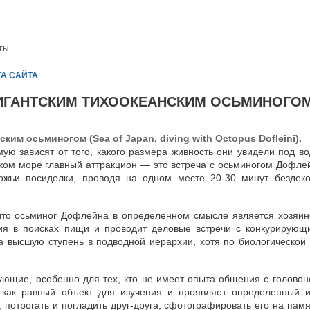
еты
ТА САЙТА
 ГИГАНТСКИМ ТИХООКЕАНСКИМ ОСЬМИНОГО
им осьминогом (Sea of Japan, diving with Octopus Dofleini).
ю зависят от того, какого размера живность они увидели под во
ском море главный аттракцион — это встреча с осьминогом Дофле
ожьи посиделки, проводя на одном месте 20-30 минут бездеко
 что осьминог Дофлейна в определенном смысле является хозяин
ния в поисках пищи и проводит деловые встречи с конкурирую
на высшую ступень в подводной иерархии, хотя по биологической
ующие, особенно для тех, кто не имеет опыта общения с головон
а как равный объект для изучения и проявляет определенный 
отрогать и погладить друг-друга, сфотографировать его на памят