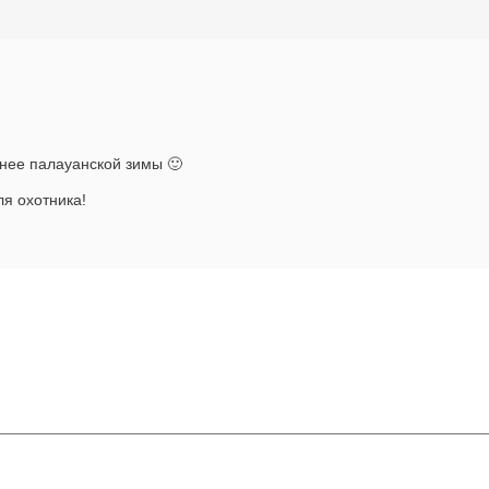
днее палауанской зимы 🙂
ля охотника!