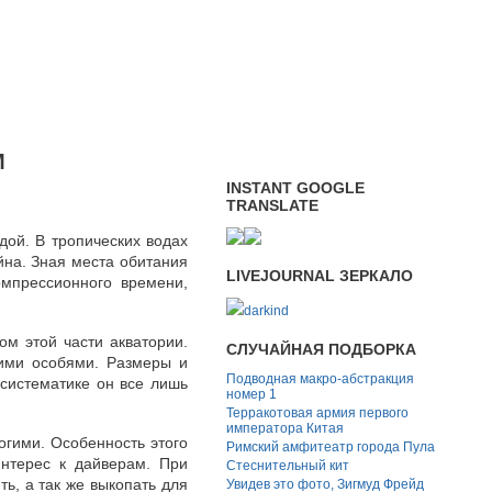
М
INSTANT GOOGLE
TRANSLATE
дой. В тропических водах
йна. Зная места обитания
LIVEJOURNAL ЗЕРКАЛО
мпрессионного времени,
darkind
ом этой части акватории.
СЛУЧАЙНАЯ ПОДБОРКА
щими особями. Размеры и
Подводная макро-абстракция
 систематике он все лишь
номер 1
Терракотовая армия первого
императора Китая
огими. Особенность этого
Римский амфитеатр города Пула
интерес к дайверам. При
Стеснительный кит
ь, а так же выкопать для
Увидев это фото, Зигмуд Фрейд