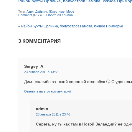
Район бухты Орлинка, полуостров Гамова, южное Примо
Теги:
Азия
,
Дайвинг
,
Животные
,
Море
Comment
(
RSS
) |
Обратная ссылка
«
Район бухты Орлинка, полуостров Гамова, южное Приморье
3 КОММЕНТАРИЯ
Sergey_A
:
23 января 2011 в 13:53
Дим- спасибо за такой хороший флешбэк 🙂 С удоволь
Ответить на этот комментарий
admin
:
23 января 2011 в 23:46
Серега, ну ты как там в Новой Зеландии? не одич