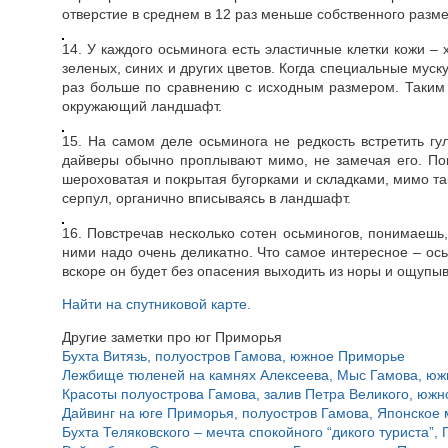
отверстие в среднем в 12 раз меньше собственного разме
14. У каждого осьминога есть эластичные клетки кожи 
зеленых, синих и других цветов. Когда специальные муск
раз больше по сравнению с исходным размером. Таким о
окружающий ландшафт.
15. На самом деле осьминога не редкость встретить гу
дайверы обычно проплывают мимо, не замечая его. Пом
шероховатая и покрытая бугорками и складками, мимо та
серпул, органично вписываясь в ландшафт.
16. Повстречав несколько сотен осьминогов, понимаешь
ними надо очень деликатно. Что самое интересное – ось
вскоре он будет без опасения выходить из норы и ощупыв
Найти на спутниковой карте.
Другие заметки про юг Приморья
Бухта Витязь, полуостров Гамова, южное Приморье
Лежбище тюленей на камнях Алексеева, Мыс Гамова, ю
Красоты полуострова Гамова, залив Петра Великого, юж
Дайвинг на юге Приморья, полуостров Гамова, Японское
Бухта Теляковского – мечта спокойного “дикого туриста”