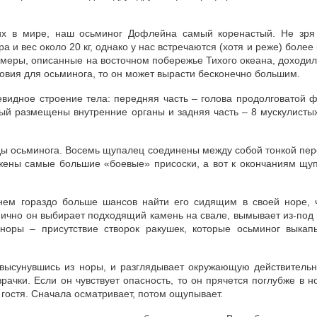
их в мире, наш осьминог Дофлейна самый коренастый. Не зря 
а и вес около 20 кг, однако у нас встречаются (хотя и реже) боле
азмеры, описанные на восточном побережье Тихого океана, доходил
словия для осьминога, то он может вырасти бесконечно большим.
евидное строение тела: передняя часть – голова продолговатой 
ый размещены внутренние органы и задняя часть – 8 мускулист
ды осьминога. Восемь щупалец соединены между собой тонкой пер
ожены самые большие «боевые» присоски, а вот к окончаниям щуп
днем гораздо больше шансов найти его сидящим в своей норе,
пично он выбирает подходящий камень на свале, вымывает из-под н
норы – присутствие створок ракушек, которые осьминог выкап
ь высунувшись из норы, и разглядывает окружающую действительн
зрачки. Если он чувствует опасность, то он прячется поглубже в н
 гостя. Сначала осматривает, потом ощупывает.