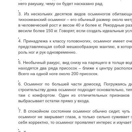
него ракушку, чему он будет насказано рад.
3. Из нескольких десятков видов осьминогов обитающ
тихоокеанский осьминог – его обычный размер около метр
в человеческий рост и весом 40 и более кг. Рекордные р
весили более 150 кг. Говорят, если создать идеальные у
4. Принадлежа к классу головоногих, осьминог имеет оч
представляющая собой мешкообразную мантию, в котор
роль ног и рук одновременно.
5. Необычный ракурс, вид снизу на парящего в толще во
находятся два ряда присосок – ближе к центру распол
Всего на одной ноге около 200 присосок.
6. Осьминог по большей части домосед. Погружаясь 
строительству дома осьминог подходит основательно, ти
там с комфортом. Один из отличительных признаков 
выбрасывает остатки прямо у входа.
7. В спокойном состоянии осьминог обычно сидит, чут
осьминог не закрывает глаза, а только сильно суживает 
себя корректно, то осьминог проявляет интерес и изучает