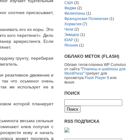
иног изучает тщательным
США
(3)
Фиджи
(2)
ног охотнее присасывает,
Филиппины
(1)
Французская Полинезия
(1)
Хорватия
(7)
манивать его из норы. Это
Чили
(2)
Эквадор
(1)
кто кого перетянет». Дело
ЮАР
(1)
 манер армреслинга. Если
Япония
(1)
тянет.
ОБЛАКО МЕТОК (FLASH)
ердому грунту, перебирая
вигатель.
Облако тегов плагина WP Cumulus
от сайта "
Плагины и шаблоны для
WordPress
" требует для
ая реактивное движение и
просмотра
Flash Player 9
или
 так что осьминог очень
выше.
так же использует ее в
ПОИСК
ровом которой планирует
 осьминога весьма сильные
RSS ПОДПИСКА
поминают клюв попугая с
роскрести кожу и начать
оллюск может пролезть в