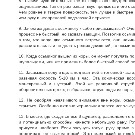
8. Тысячи чувствительных клеток покрывают внутренню
ощупыванием. Так он распознает вкус предмета и его съ
Чем ровнее и тверже поверхность, тем лучше и быстрее 
чем руку в неопреновой водолазной перчатке.
9. Зачем же давать осьминогу к себе присасываться? Оче
процесс не быстрый, но захватывающий. Позволив осьмино
в том, что когда два осьминога встречаются, они начи
рассчитать силы и не делать резких движений, то осьмино
10. Когда осьминог вышел из норы, он может погулять по
щупальцами, или же применить более быстрый способ пе
11. Засасывая воду в щель под мантией в головной части
развивая скорость 5-10 км в час. Эта коническая во
маневренный и шустрый. Этой же реактивной струей
оборонительных целях, выбрасывая струю воды из норы, 
12. Не одобряя навязчивого внимания вне норы, осьм
скрыться. Особенно активно чернильная завеса использ
13. В месте, где сходятся все 8 щупалец, расположен ег
и потенциально способны нанести небольшую рану. Рот
прикусом наоборот. Если засунуть голую руку прямо в
перетирать ее языком-теркой. Этот маленький ротово