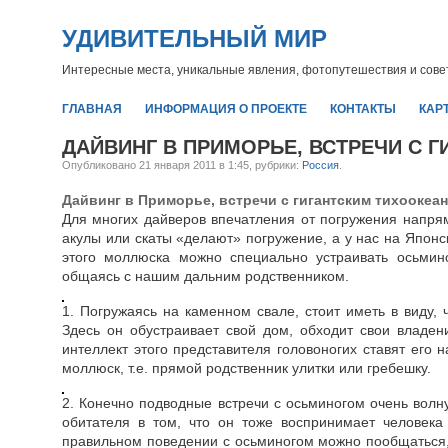
УДИВИТЕЛЬНЫЙ МИР
Интересные места, уникальные явления, фотопутешествия и сов
ГЛАВНАЯ
ИНФОРМАЦИЯ О ПРОЕКТЕ
КОНТАКТЫ
КАР
ДАЙВИНГ В ПРИМОРЬЕ, ВСТРЕЧИ C
Опубликовано 21 января 2011 в 1:45, рубрики:
Россия
.
Дайвинг в Приморье, встречи c гигантским тихоокеанск
Для многих дайверов впечатления от погружения напряму
акулы или скаты «делают» погружение, а у нас на Япон
этого моллюска можно специально устраивать осьмин
общаясь с нашим дальним родственником.
1. Погружаясь на каменном свале, стоит иметь в виду,
Здесь он обустраивает свой дом, обходит свои владе
интеллект этого представителя головоногих ставят его 
моллюск, т.е. прямой родственник улитки или гребешку.
2. Конечно подводные встречи с осьминогом очень волн
обитателя в том, что он тоже воспринимает человек
правильном поведении с осьминогом можно пообщаться, п