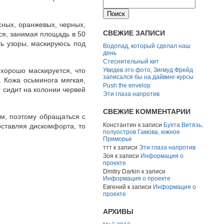
сных, оранжевых, черных,
СВЕЖИЕ ЗАПИСИ
тся, занимая площадь в 50
ть узоры, маскируюсь под
Водопад, который сделал наш
день
Стеснительный кит
 хорошо маскируется, что
Увидев это фото, Зигмуд Фрейд
записался бы на дайвинг-курсы
 Кожа осьминога мягкая,
Push the envelop
 сидит на колонии червей
Эти глаза напротив
СВЕЖИЕ КОММЕНТАРИИ
ем, поэтому обращаться с
Константин
к записи
Бухта Витязь,
оставляя дискомфорта, то
полуостров Гамова, южное
Приморье
ттт
к записи
Эти глаза напротив
Зоя
к записи
Информация о
проекте
Dmitry Darkin
к записи
Информация о проекте
Евгений
к записи
Информация о
проекте
АРХИВЫ