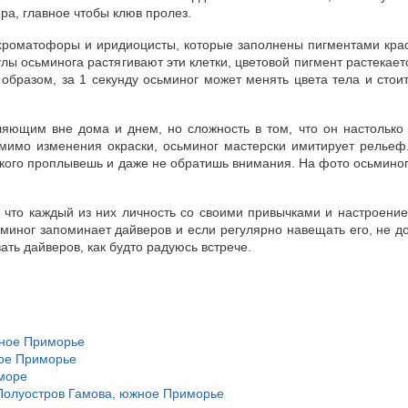
ра, главное чтобы клюв пролез.
– хроматофоры и иридиоцисты, которые заполнены пигментами кра
улы осьминога растягивают эти клетки, цветовой пигмент растекае
бразом, за 1 секунду осьминог может менять цвета тела и стои
ляющим вне дома и днем, но сложность в том, что он настолько
имо изменения окраски, осьминог мастерски имитирует рельеф.
кого проплывешь и даже не обратишь внимания. На фото осьминог
, что каждый из них личность со своими привычками и настроени
миног запоминает дайверов и если регулярно навещать его, не д
ать дайверов, как будто радуюсь встрече.
жное Приморье
ное Приморье
 море
, Полуостров Гамова, южное Приморье