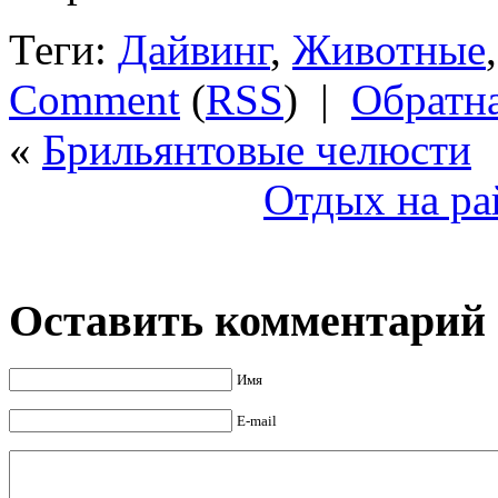
Теги:
Дайвинг
,
Животные
Comment
(
RSS
) |
Обратна
«
Брильянтовые челюсти
Отдых на ра
Оставить комментарий
Имя
E-mail